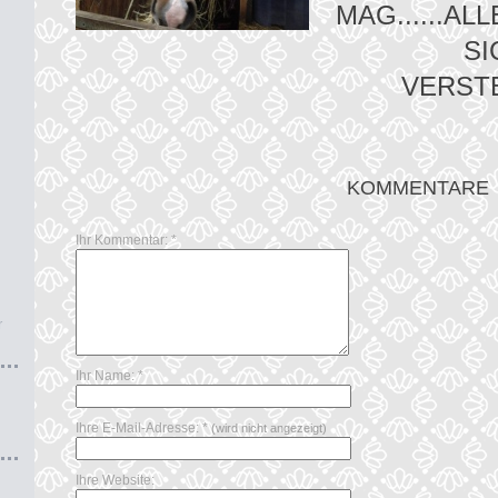
MAG......A
SI
VERSTE
KOMMENTARE
Ihr Kommentar: *
r
Ihr Name: *
Ihre E-Mail-Adresse: *
(wird nicht angezeigt)
Ihre Website: