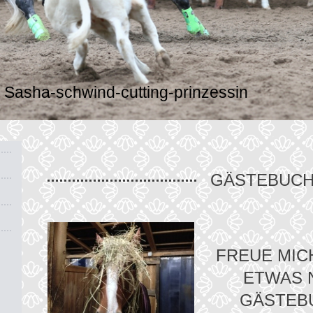
Sasha-schwind-cutting-prinzessin
GÄSTEBUC
FREUE MIC
ETWAS 
GÄSTEB