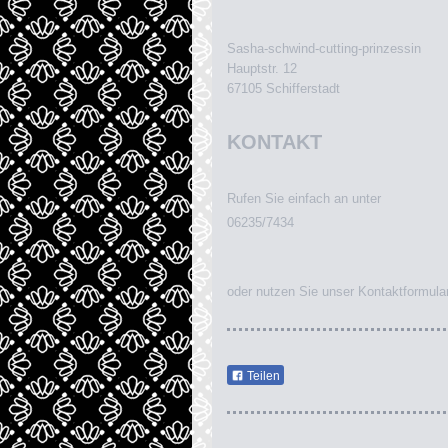
Sasha-schwind-cutting-prinzessin
Hauptstr.
12
67105
Schifferstadt
KONTAKT
Rufen Sie einfach an unter
06235/7434
oder nutzen Sie unser Kontaktformula
Teilen